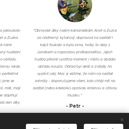
o jakoukoliv
"Obrovské díky našim kamarádkám Anet a Zuzce
net a Zuzka
za nádherný kytarový doprovod na svatbě! I
má námi
když foukalo a byla zima, holky to daly s
ásný hudební
úsměvem a naprostou profesionalitou. Jejich
o obřadu.
hudba přesně vystihla moment i
místo a dodala
kterou nikdo
obřadu kouzlo. Obřad byl delší a
zvládly ho
y perfektně
vyplnit celý. Moc si vážíme, že nám na svatbě
c jsme se
zahrály - doporučujeme všem, kdo chtějí mít na
é, milé, mají
svatbě (nebo kdekoliv) opravdu krásnou a citlivou
e doplňují.
muziku."
náš den díky
- Petr -