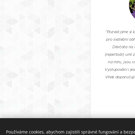
"Pozvali jsme si
pro svatební obř
Děvčata na k
(repertoár) umí 
na míru, jsou v
Vystupování i jed
Vřele doporučuji
Používáme cookies, abychom zajistili správné fungování a bezp