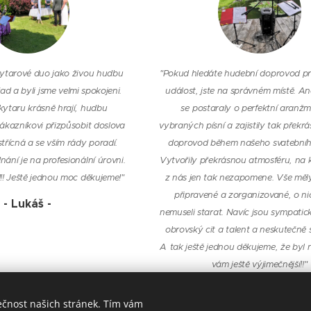
 kytarové duo jako živou hudbu
"Pokud hledáte hudební doprovod pr
ad a byli jsme velmi spokojeni.
událost, jste na správném místě. A
ytaru krásně hrají, hudbu
se
postaraly o perfektní aranž
zákazníkovi přizpůsobit doslova
vybraných písní a zajistily tak překr
střícná a se vším rády poradí.
doprovod během našeho svatebníh
nání je na profesionální úrovni.
Vytvořily překrásnou atmosféru, na 
!!! Ještě jednou moc děkujeme!"
z nás jen tak nezapomene. Vše měl
připravené a zorganizované, o ni
- Lukáš -
nemuseli starat. Navíc jsou sympatick
obrovský cit a talent a neskutečně s
A
tak ještě jednou děkujeme, že byl 
vám ještě výjimečnější!!"
- Lenka -
ečnost našich stránek. Tím vám