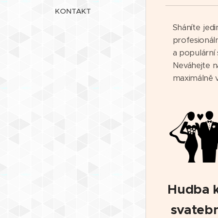
KONTAKT
Sháníte jed
profesionál
a populární
Neváhejte n
maximálně 
Hudba 
svatebn