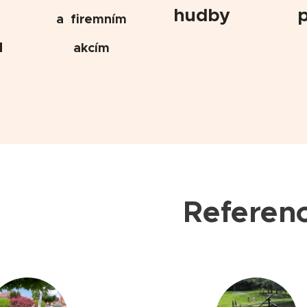
p
hudby
a
firemním
u
akcím
Referen