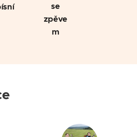
se
ísní
zpěve
m
ce