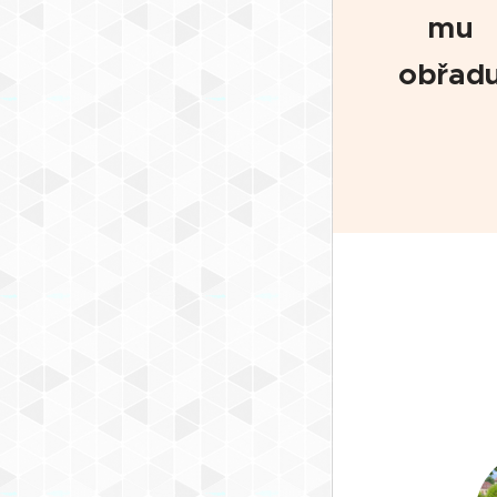
mu
obřad