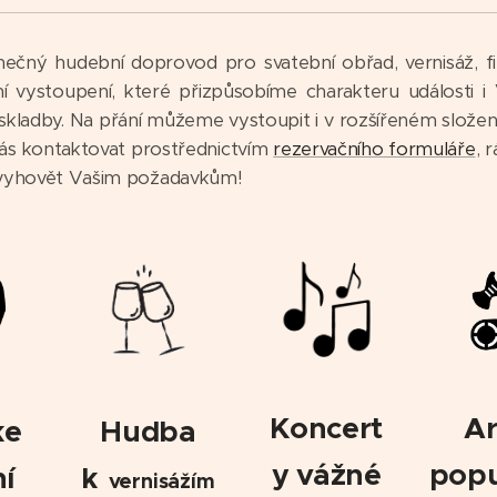
inečný hudební doprovod pro svatební obřad, vernisáž, fir
ní vystoupení, které přizpůsobíme charakteru události 
 skladby. Na přání můžeme vystoupit i v rozšířeném slože
ás kontaktovat prostřednictvím
rezervačního formuláře
, 
vyhovět Vašim požadavkům!
A
Koncert
ke
Hudba
popu
y vážné
í
k
vernisážím