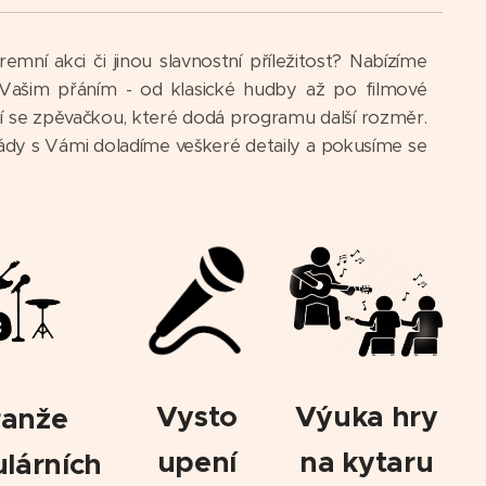
emní akci či jinou slavnostní příležitost? Nabízíme
i Vašim přáním - od klasické hudby až po filmové
ní se zpěvačkou, které dodá programu další rozměr.
rády s Vámi doladíme veškeré detaily a pokusíme se
Vysto
Výuka hry
ranže
upení
na kytaru
lárních