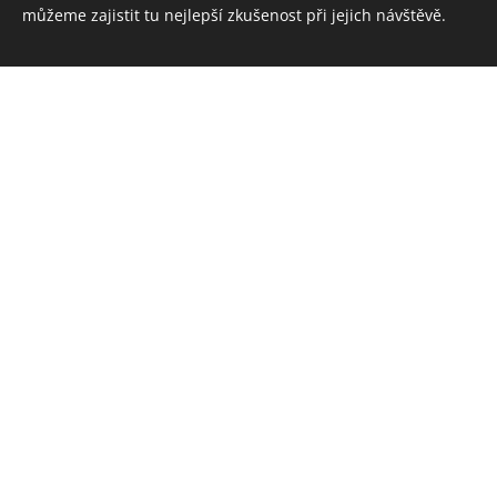
Vytvořeno službou
Webnode
můžeme zajistit tu nejlepší zkušenost při jejich návštěvě.
Cookies
"Vybrali jsme s
svatebnímu obřad
volba! Dopor
výjimečný uměleck
jedinečného dne,
spolehlivost a